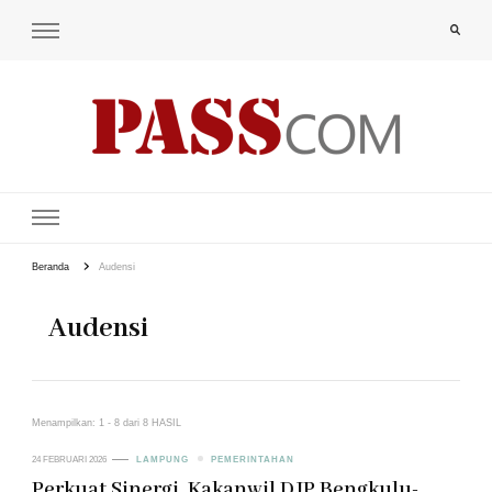
PAS-S.COM – KoPI
Beranda
Audensi
Audensi
Menampilkan: 1 - 8 dari 8 HASIL
24 FEBRUARI 2026
LAMPUNG
PEMERINTAHAN
Perkuat Sinergi, Kakanwil DJP Bengkulu-