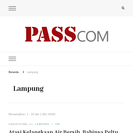
PAS-S.COM – KoPI
Beranda
Lampung
Lampung
Menampilkan: 1 - 20 dari 1,901 HASIL
9 AGUSTUS 2026
LAMPUNG
TNI
Atasi Kelangkaan Air Bersih, Babinsa Peltu