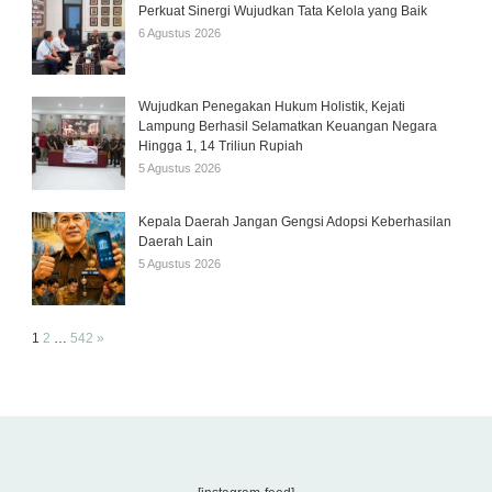
Perkuat Sinergi Wujudkan Tata Kelola yang Baik
6 Agustus 2026
Wujudkan Penegakan Hukum Holistik, Kejati
Lampung Berhasil Selamatkan Keuangan Negara
Hingga 1, 14 Triliun Rupiah
5 Agustus 2026
Kepala Daerah Jangan Gengsi Adopsi Keberhasilan
Daerah Lain
5 Agustus 2026
Page:
Next
1
2
…
542
»