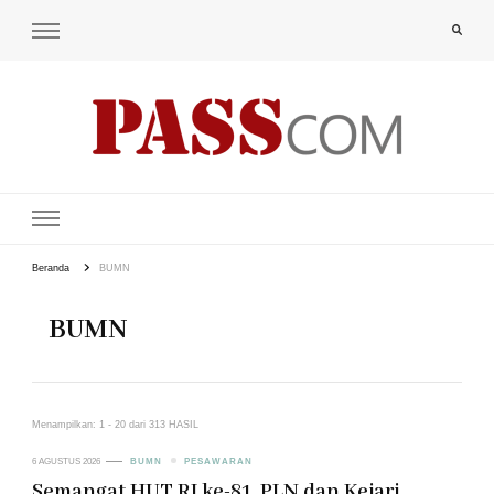
PAS-S.COM – KoPI
Beranda
BUMN
BUMN
Menampilkan: 1 - 20 dari 313 HASIL
6 AGUSTUS 2026
BUMN
PESAWARAN
Semangat HUT RI ke-81, PLN dan Kejari