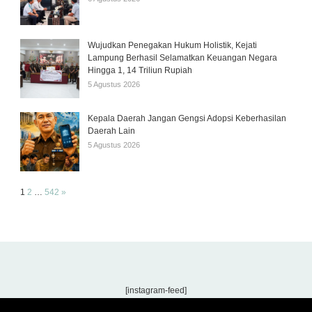
Wujudkan Penegakan Hukum Holistik, Kejati
Lampung Berhasil Selamatkan Keuangan Negara
Hingga 1, 14 Triliun Rupiah
5 Agustus 2026
Kepala Daerah Jangan Gengsi Adopsi Keberhasilan
Daerah Lain
5 Agustus 2026
Page:
Next
1
2
…
542
»
[instagram-feed]