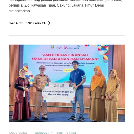
berinisial Z di kawasan Tipar, Cakung, Jakarta Timur. Demi
melancarkan …
BACA SELENGKAPNYA
4 AGUSTUS 2026
EKONOMI
PESISIR BARAT