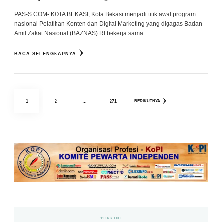
PAS-S.COM- KOTA BEKASI, Kota Bekasi menjadi titik awal program
nasional Pelatihan Konten dan Digital Marketing yang digagas Badan
Amil Zakat Nasional (BAZNAS) RI bekerja sama …
BACA SELENGKAPNYA
Paginasi
HALAMAN
HALAMAN
HALAMAN
1
2
…
271
BERIKUTNYA
pos
TERKINI