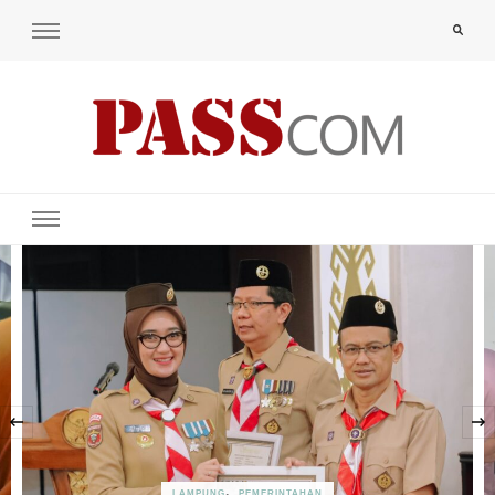
PAS-S.COM – KoPI
‹