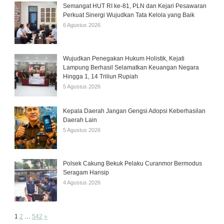
Semangat HUT RI ke-81, PLN dan Kejari Pesawaran
Perkuat Sinergi Wujudkan Tata Kelola yang Baik
6 Agustus 2026
Wujudkan Penegakan Hukum Holistik, Kejati
Lampung Berhasil Selamatkan Keuangan Negara
Hingga 1, 14 Triliun Rupiah
5 Agustus 2026
Kepala Daerah Jangan Gengsi Adopsi Keberhasilan
Daerah Lain
5 Agustus 2026
Polsek Cakung Bekuk Pelaku Curanmor Bermodus
Seragam Hansip
4 Agustus 2026
Page:
Next
1
2
…
542
»