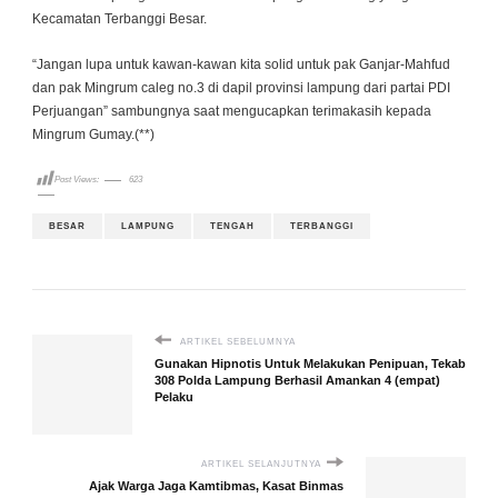
Kecamatan Terbanggi Besar.
“Jangan lupa untuk kawan-kawan kita solid untuk pak Ganjar-Mahfud
dan pak Mingrum caleg no.3 di dapil provinsi lampung dari partai PDI
Perjuangan” sambungnya saat mengucapkan terimakasih kepada
Mingrum Gumay.(**)
Post Views:
623
BESAR
LAMPUNG
TENGAH
TERBANGGI
ARTIKEL SEBELUMNYA
Gunakan Hipnotis Untuk Melakukan Penipuan, Tekab
308 Polda Lampung Berhasil Amankan 4 (empat)
Pelaku
ARTIKEL SELANJUTNYA
Ajak Warga Jaga Kamtibmas, Kasat Binmas