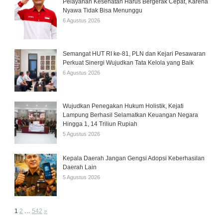
Pelayanan Kesehatan Harus Bergerak Cepat, Karena
Nyawa Tidak Bisa Menunggu
6 Agustus 2026
Semangat HUT RI ke-81, PLN dan Kejari Pesawaran
Perkuat Sinergi Wujudkan Tata Kelola yang Baik
6 Agustus 2026
Wujudkan Penegakan Hukum Holistik, Kejati
Lampung Berhasil Selamatkan Keuangan Negara
Hingga 1, 14 Triliun Rupiah
5 Agustus 2026
Kepala Daerah Jangan Gengsi Adopsi Keberhasilan
Daerah Lain
5 Agustus 2026
Page:
Next
1
2
…
542
»