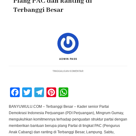
Plang PAC dan Ranting di
Terbanggi Besar
ADMIN PASS
PADA
TINGGALKAN KOMENTAR
KADER
SENIOR
PDI
PERJUANGAN
Facebook
Twitter
Telegram
Pinterest
WhatsApp
MINGRUM
GUMAY
BERIKAN
BANTUAN
BANYUWULU.COM – Terbanggi Besar – Kader senior Partai
PLANG
Demokrasi Indonesia Perjuangan (PDI Perjuangan), Mingrum Gumay,
PAC
DAN
mengukuhkan komitmennya terhadap penguatan struktur partai dengan
RANTING
memberikan bantuan berupa plang Partai di tingkat PAC (Pengurus
DI
TERBANGGI
Anak Cabang) dan ranting di Terbanggi Besar, Lampung. Sabtu,
BESAR