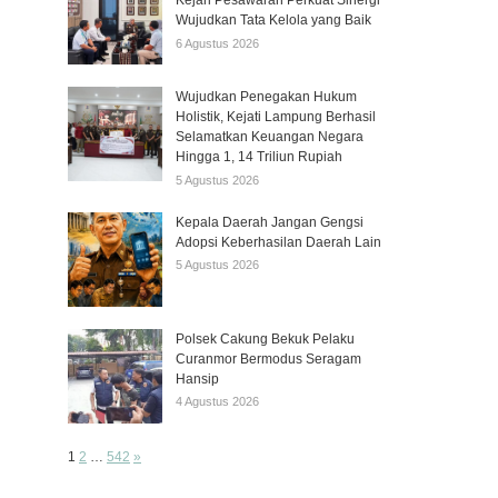
Kejari Pesawaran Perkuat Sinergi
Wujudkan Tata Kelola yang Baik
6 Agustus 2026
Wujudkan Penegakan Hukum
Holistik, Kejati Lampung Berhasil
Selamatkan Keuangan Negara
Hingga 1, 14 Triliun Rupiah
5 Agustus 2026
Kepala Daerah Jangan Gengsi
Adopsi Keberhasilan Daerah Lain
5 Agustus 2026
Polsek Cakung Bekuk Pelaku
Curanmor Bermodus Seragam
Hansip
4 Agustus 2026
Page:
Next
1
2
…
542
»