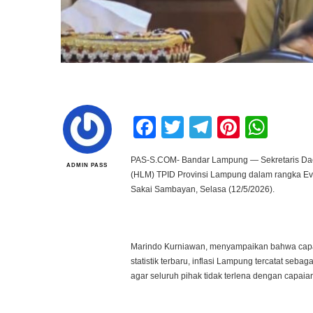
Facebook
Twitter
Telegram
Pintere
Wha
PAS-S.COM- Bandar Lampung — Sekretaris Dae
ADMIN PASS
(HLM) TPID Provinsi Lampung dalam rangka Eva
Sakai Sambayan, Selasa (12/5/2026).
Marindo Kurniawan, menyampaikan bahwa capaia
statistik terbaru, inflasi Lampung tercatat seb
agar seluruh pihak tidak terlena dengan capaian