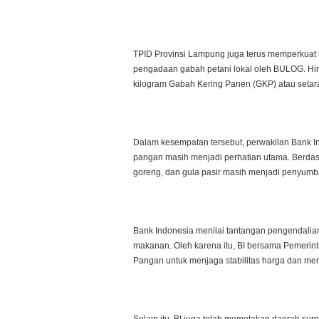
TPID Provinsi Lampung juga terus memperkuat
pengadaan gabah petani lokal oleh BULOG. Hin
kilogram Gabah Kering Panen (GKP) atau setara
Dalam kesempatan tersebut, perwakilan Bank I
pangan masih menjadi perhatian utama. Berdasa
goreng, dan gula pasir masih menjadi penyumba
Bank Indonesia menilai tantangan pengendalian
makanan. Oleh karena itu, BI bersama Pemerin
Pangan untuk menjaga stabilitas harga dan me
Selain itu, BI juga telah memetakan daerah sur