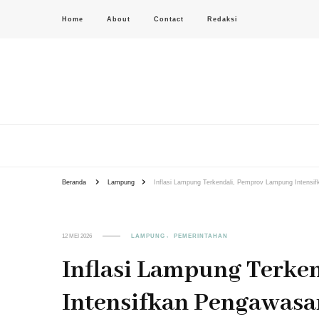
Home
About
Contact
Redaksi
PAS-S.COM – KoPI
Beranda
Lampung
Inflasi Lampung Terkendali, Pemprov Lampung Intens
12 MEI 2026
LAMPUNG
PEMERINTAHAN
Inflasi Lampung Terke
Intensifkan Pengawasa