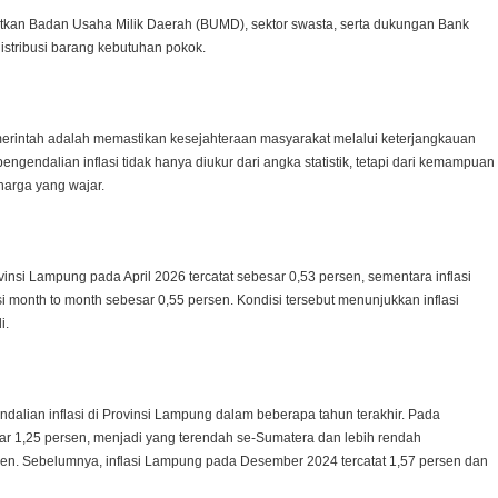
tkan Badan Usaha Milik Daerah (BUMD), sektor swasta, serta dukungan Bank
istribusi barang kebutuhan pokok.
rintah adalah memastikan kesejahteraan masyarakat melalui keterjangkauan
ngendalian inflasi tidak hanya diukur dari angka statistik, tetapi dari kemampuan
arga yang wajar.
vinsi Lampung pada April 2026 tercatat sebesar 0,53 persen, sementara inflasi
i month to month sebesar 0,55 persen. Kondisi tersebut menunjukkan inflasi
i.
endalian inflasi di Provinsi Lampung dalam beberapa tahun terakhir. Pada
ar 1,25 persen, menjadi yang terendah se-Sumatera dan lebih rendah
rsen. Sebelumnya, inflasi Lampung pada Desember 2024 tercatat 1,57 persen dan