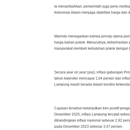
Ia menambahkan, pemerintah juga perlu meliba
Indonesia dalam menjaga stabilitas harga dan d
Marindo menegaskan bahwa prinsip utama peme
harga bahan pokok. Menurutnya, keberhasilan pe
masyarakat membeli kebutuhan pokok dengan h
Secara year on year (yoy), inflasi gabungan Pro
tahun kalender mencapai 1,04 persen dan inflas
Lampung masih berada dalam kondisi terkendal
Capaian tersebut melanjutkan tren positif peng
Desember 2025, inflasi Lampung tercatat sebes
dibandingkan inflasi nasional sebesar 2,92 pe
pada Desember 2023 sebesar 3,47 persen.