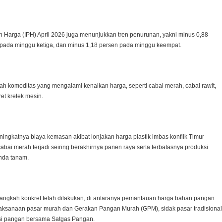
 Harga (IPH) April 2026 juga menunjukkan tren penurunan, yakni minus 0,88
pada minggu ketiga, dan minus 1,18 persen pada minggu keempat.
h komoditas yang mengalami kenaikan harga, seperti cabai merah, cabai rawit,
et kretek mesin.
ngkatnya biaya kemasan akibat lonjakan harga plastik imbas konflik Timur
bai merah terjadi seiring berakhirnya panen raya serta terbatasnya produksi
nda tanam.
langkah konkret telah dilakukan, di antaranya pemantauan harga bahan pangan
laksanaan pasar murah dan Gerakan Pangan Murah (GPM), sidak pasar tradisional
usi pangan bersama Satgas Pangan.