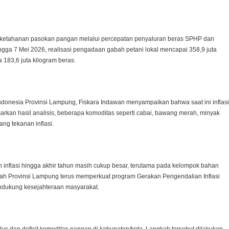
 ketahanan pasokan pangan melalui percepatan penyaluran beras SPHP dan
gga 7 Mei 2026, realisasi pengadaan gabah petani lokal mencapai 358,9 juta
 183,6 juta kilogram beras.
ndonesia Provinsi Lampung, Fiskara Indawan menyampaikan bahwa saat ini inflasi
rkan hasil analisis, beberapa komoditas seperti cabai, bawang merah, minyak
ng tekanan inflasi.
 inflasi hingga akhir tahun masih cukup besar, terutama pada kelompok bahan
tah Provinsi Lampung terus memperkuat program Gerakan Pengendalian Inflasi
ndukung kesejahteraan masyarakat.
plus dan defisit komoditas pangan di kabupaten/kota. Langkah tersebut dilakukan