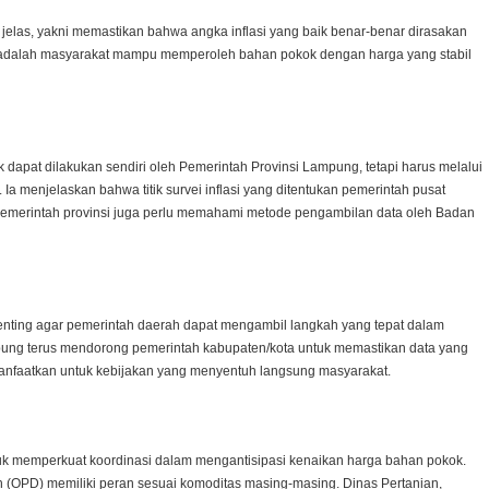
elas, yakni memastikan bahwa angka inflasi yang baik benar-benar dirasakan
a adalah masyarakat mampu memperoleh bahan pokok dengan harga yang stabil
dapat dilakukan sendiri oleh Pemerintah Provinsi Lampung, tetapi harus melalui
Ia menjelaskan bahwa titik survei inflasi yang ditentukan pemerintah pusat
 pemerintah provinsi juga perlu memahami metode pengambilan data oleh Badan
enting agar pemerintah daerah dapat mengambil langkah yang tepat dalam
pung terus mendorong pemerintah kabupaten/kota untuk memastikan data yang
anfaatkan untuk kebijakan yang menyentuh langsung masyarakat.
uk memperkuat koordinasi dalam mengantisipasi kenaikan harga bahan pokok.
h (OPD) memiliki peran sesuai komoditas masing-masing. Dinas Pertanian,