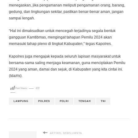
menegaskan, jika pengamanan meliputi pengamanan orang, barang,
gedung, dan lingkungan sekitar, pastikan benar-benar aman, jangan
sampai lengah.
“Hal ini dimaksudkan untuk mencegah terjadinya segala bentuk
gangguan Kamtibmas, mengingat tahapan Pemilu 2024 akan
memasuki tahap pleno di tingkat Kabupaten,” tegas Kapolres.
Kapolres juga mengajak kepada seluruh lapisan masyarakat untuk
bersama-sama saling menjaga keamanan, guna menciptakan Pemilu
2024 yang aman, damai dan sejuk, di Kabupaten yang kita cintai ini.
(Ida/rls).
Post Views:
672
LAMPUNG
POLRES
POLRI
TENGAH
TNI
ARTIKEL SEBELUMNYA