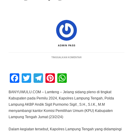
ADMIN PASS
PADA
TINGGALKAN KOMENTAR
JELANG
SIDANG
PLENO
TINGKAT
Facebook
Twitter
Telegram
Pinterest
WhatsApp
KABUPATEN,
KAPOLRES
LAMPUNG
TENGAH
BANYUWULU.COM – Lamteng – Jelang sidang pleno di tingkat
KUNJUNGI
Kabupaten pada Pemilu 2024, Kapolres Lampung Tengah, Polda
KANTOR
KPU
Lampung AKBP Andik Sigit Purmomo Sigit , S.H., S.I.K., M.M
menyambangi kantor Komisi Pemilihan Umum (KPU) Kabupaten
Lampung Tengah Jumat (23/2/24)
Dalam kegiatan tersebut, Kapolres Lampung Tengah yang didampingi