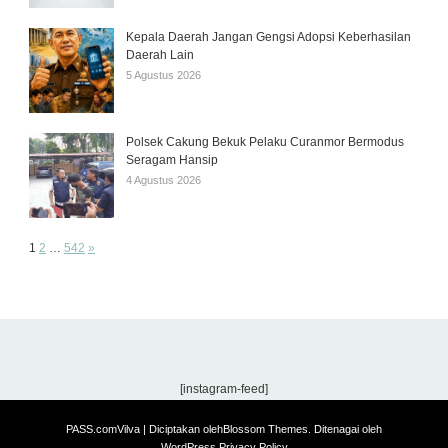
Kepala Daerah Jangan Gengsi Adopsi Keberhasilan
Daerah Lain
5 Agustus 2026
Polsek Cakung Bekuk Pelaku Curanmor Bermodus
Seragam Hansip
4 Agustus 2026
Page:
Next
1
2
…
542
»
[instagram-feed]
PASS.com
Vilva | Diciptakan oleh
Blossom Themes
. Ditenagai oleh
WordPress
.
Privacy Policy