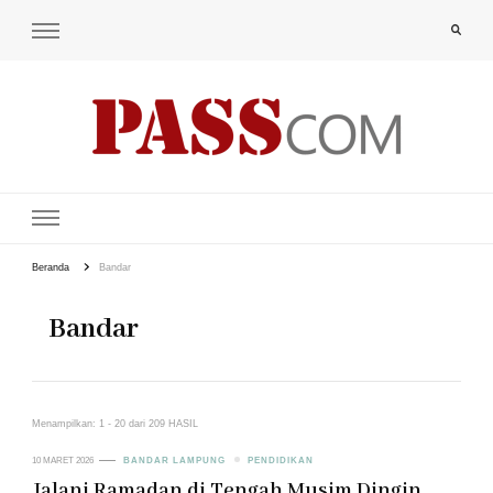
PAS-S.COM – KoPI
Beranda
Bandar
Bandar
Menampilkan: 1 - 20 dari 209 HASIL
10 MARET 2026
BANDAR LAMPUNG
PENDIDIKAN
Jalani Ramadan di Tengah Musim Dingin