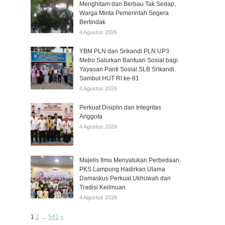
Menghitam dan Berbau Tak Sedap,
Warga Minta Pemerintah Segera
Bertindak
4 Agustus 2026
YBM PLN dan Srikandi PLN UP3
Metro Salurkan Bantuan Sosial bagi
Yayasan Panti Sosial SLB Srikandi
Sambut HUT RI ke-81
4 Agustus 2026
Perkuat Disiplin dan Integritas
Anggota
4 Agustus 2026
Majelis Ilmu Menyatukan Perbedaan,
PKS Lampung Hadirkan Ulama
Damaskus Perkuat Ukhuwah dan
Tradisi Keilmuan
4 Agustus 2026
Page:
Next
1
2
…
541
»