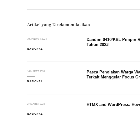
Artikel yang Direkomendasikan
Dandim 0410/KBL Pimpin RA
10 JANUARI 2024
Tahun 2023
NASIONAL
Pasca Penolakan Warga Wa
16 MARET 2024
Terkait Menggelar Focus G
NASIONAL
HTMX and WordPress: How 
27 MARET 2024
NASIONAL