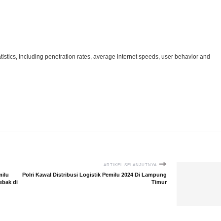
st
tsApp
tatistics, including penetration rates, average internet speeds, user behavior and
ARTIKEL SELANJUTNYA
milu
Polri Kawal Distribusi Logistik Pemilu 2024 Di Lampung
ebak di
Timur