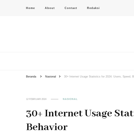
Home
About
Contact
Redaksi
PAS-S.COM – KoPI
Beranda
Nasional
30+ Internet Usage Statistics for 2024: Users, Speed, 
12 FEBRUARI 2024
NASIONAL
30+ Internet Usage Stati
Behavior