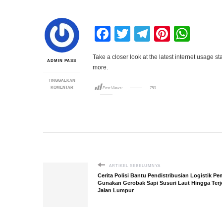
Facebook
Twitter
Telegram
Pintere
Wha
Take a closer look at the latest internet usage s
ADMIN PASS
more.
TINGGALKAN
PADA
KOMENTAR
Post Views:
750
30+
INTERNET
USAGE
STATISTICS
FOR
2024:
USERS,
SPEED,
BEHAVIOR
ARTIKEL SEBELUMNYA
Cerita Polisi Bantu Pendistribusian Logistik Pe
Gunakan Gerobak Sapi Susuri Laut Hingga Terj
Jalan Lumpur