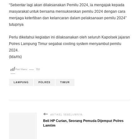
“Sebentar lagi akan dilaksanakan Pemilu 2024, ia mengajak kepada
masyarakat untuk bersama mensukseskan pemilu 2024 dengan cara
menjaga ketertiban dan kelancaran dalam pelaksanaan pemilu 2024”
tutupnya
Perlu diketahui kegiatan ini dilaksanakan oleh seluruh Kapolsek jajaran
Polres Lampung Timur segabai cooling system menyambut pemilu
2024.
(Ida/rls)
Post Views:
553
LAMPUNG
POLRES
TIMUR
ARTIKEL SEBELUMNYA
Beli HP Curian, Seorang Pemuda Dijemput Polres
Lamtim