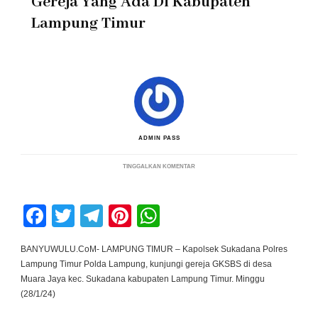
Gereja Yang Ada Di Kabupaten
Lampung Timur
ADMIN PASS
PADA
TINGGALKAN KOMENTAR
COOLING
SYSTEM
MENJELANG
PEMILU
Facebook
Twitter
Telegram
Pinterest
WhatsApp
2024,
KAPOLSEK
JAJARAN
KUNJUNGI
BANYUWULU.CoM- LAMPUNG TIMUR – Kapolsek Sukadana Polres
GEREJA
Lampung Timur Polda Lampung, kunjungi gereja GKSBS di desa
YANG
ADA
Muara Jaya kec. Sukadana kabupaten Lampung Timur. Minggu
DI
(28/1/24)
KABUPATEN
LAMPUNG
TIMUR