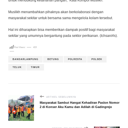
untuk mendukung ketahanan pangan,” Kata Kompol Muslikh.
Muslikh menambahkan pihaknya akan berkolaborasi dengan
masyarakat sekitar untuk bersama sama mengelola kolam tersebut.
Hal ini diharapkan bisa memberikan dampak positif bagi masyarakat
sekitar yang umumnya bergantung pada sektor perikanan. (Ichsan/rls).
Post Views:
419
BANDARLAMPUNG
BETUNG
POLRESTA
POLSEK
TELUK
TIMUR
ARTIKEL SEBELUMNYA
Masyarakat Sambut Hangat Kehadiran Paslon Nomor
2 di Konser Aku Kamu dan Adilah di Gadingrejo