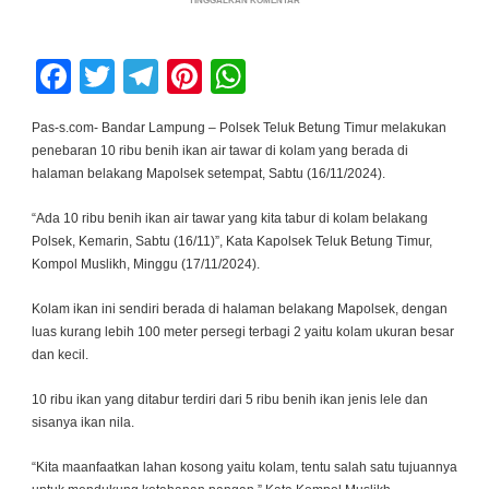
TINGGALKAN KOMENTAR
POLSEK
TELUK
BETUNG
TIMUR
Facebook
Twitter
Telegram
Pinterest
WhatsApp
TABUR
10
RIBU
BENIH
Pas-s.com- Bandar Lampung – Polsek Teluk Betung Timur melakukan
IKAN
penebaran 10 ribu benih ikan air tawar di kolam yang berada di
AIR
TAWAR,
halaman belakang Mapolsek setempat, Sabtu (16/11/2024).
DUKUNG
KETAHANAN
PANGAN
“Ada 10 ribu benih ikan air tawar yang kita tabur di kolam belakang
Polsek, Kemarin, Sabtu (16/11)”, Kata Kapolsek Teluk Betung Timur,
Kompol Muslikh, Minggu (17/11/2024).
Kolam ikan ini sendiri berada di halaman belakang Mapolsek, dengan
luas kurang lebih 100 meter persegi terbagi 2 yaitu kolam ukuran besar
dan kecil.
10 ribu ikan yang ditabur terdiri dari 5 ribu benih ikan jenis lele dan
sisanya ikan nila.
“Kita maanfaatkan lahan kosong yaitu kolam, tentu salah satu tujuannya