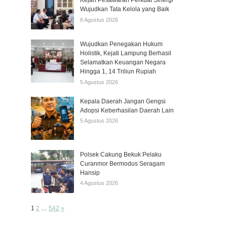
Kejari Pesawaran Perkuat Sinergi
Wujudkan Tata Kelola yang Baik
6 Agustus 2026
Wujudkan Penegakan Hukum
Holistik, Kejati Lampung Berhasil
Selamatkan Keuangan Negara
Hingga 1, 14 Triliun Rupiah
5 Agustus 2026
Kepala Daerah Jangan Gengsi
Adopsi Keberhasilan Daerah Lain
5 Agustus 2026
Polsek Cakung Bekuk Pelaku
Curanmor Bermodus Seragam
Hansip
4 Agustus 2026
Page:
Next
1
2
…
542
»