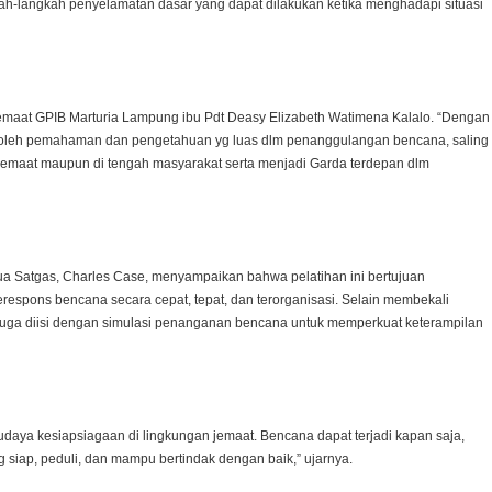
ah-langkah penyelamatan dasar yang dapat dilakukan ketika menghadapi situasi
Jemaat GPIB Marturia Lampung ibu Pdt Deasy Elizabeth Watimena Kalalo. “Dengan
eroleh pemahaman dan pengetahuan yg luas dlm penanggulangan bencana, saling
 jemaat maupun di tengah masyarakat serta menjadi Garda terdepan dlm
Ketua Satgas, Charles Case, menyampaikan bahwa pelatihan ini bertujuan
espons bencana secara cepat, tepat, dan terorganisasi. Selain membekali
 juga diisi dengan simulasi penanganan bencana untuk memperkuat keterampilan
udaya kesiapsiagaan di lingkungan jemaat. Bencana dapat terjadi kapan saja,
siap, peduli, dan mampu bertindak dengan baik,” ujarnya.