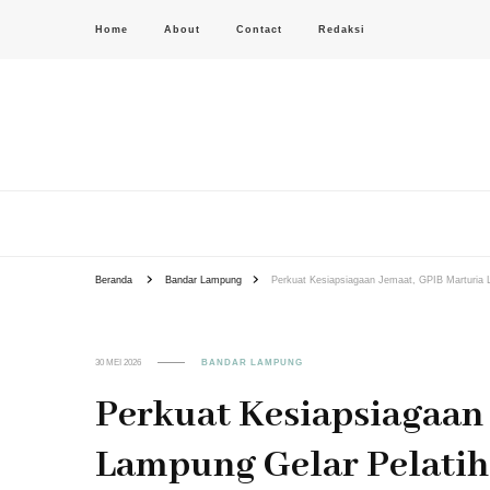
Home
About
Contact
Redaksi
PAS-S.COM – KoPI
Beranda
Bandar Lampung
Perkuat Kesiapsiagaan Jemaat, GPIB Marturia
30 MEI 2026
BANDAR LAMPUNG
Perkuat Kesiapsiagaan
Lampung Gelar Pelati