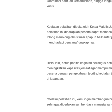
koordinasi bantuan kemanusiaan, hingga langk
krisis.
Kegiatan pelatihan dibuka oleh Ketua Majelis 
pelatihan ini diharapkan peserta dapat memp
tolong menolong dlm situasi apapun baik antar
menghadapi bencana” ungkapnya.
Disisi lain, Ketua panitia kegiatan sekaligus 
meningkatkan kapasitas jemaat agar mampu mer
peserta dengan pengetahuan teoritis, kegiatan
di lapangan.
“Melalui pelatihan ini, kami ingin membangun b
sehingga diperlukan sumber daya manusia yang 