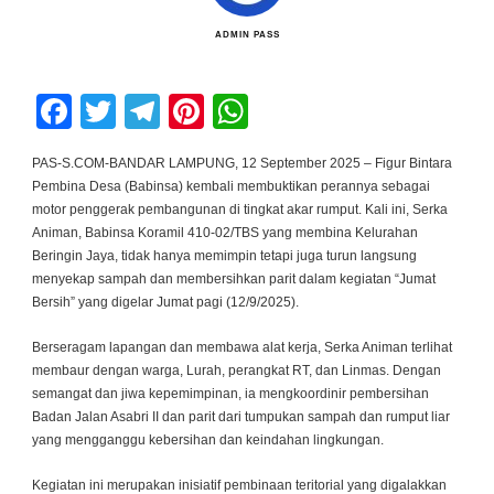
ADMIN PASS
Facebook
Twitter
Telegram
Pinterest
WhatsApp
PAS-S.COM-BANDAR LAMPUNG, 12 September 2025 – Figur Bintara
Pembina Desa (Babinsa) kembali membuktikan perannya sebagai
motor penggerak pembangunan di tingkat akar rumput. Kali ini, Serka
Animan, Babinsa Koramil 410-02/TBS yang membina Kelurahan
Beringin Jaya, tidak hanya memimpin tetapi juga turun langsung
menyekap sampah dan membersihkan parit dalam kegiatan “Jumat
Bersih” yang digelar Jumat pagi (12/9/2025).
Berseragam lapangan dan membawa alat kerja, Serka Animan terlihat
membaur dengan warga, Lurah, perangkat RT, dan Linmas. Dengan
semangat dan jiwa kepemimpinan, ia mengkoordinir pembersihan
Badan Jalan Asabri II dan parit dari tumpukan sampah dan rumput liar
yang mengganggu kebersihan dan keindahan lingkungan.
Kegiatan ini merupakan inisiatif pembinaan teritorial yang digalakkan