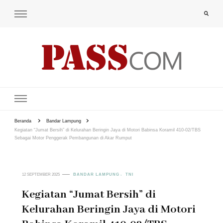
PAS-S.COM – KoPI
Beranda
Bandar Lampung
Kegiatan “Jumat Bersih” di Kelurahan Beringin Jaya di Motori Babinsa Koramil 410-02/TBS
Sebagai Motor Penggerak Pembangunan di Akar Rumput
12 SEPTEMBER 2025
BANDAR LAMPUNG
TNI
Kegiatan “Jumat Bersih” di
Kelurahan Beringin Jaya di Motori