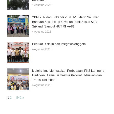
4 Agustus 2026
YBM PLN dan Srikandi PLN UP3 Metro Salurkan
Bantuan Sosial bagi Yayasan Panti Sosial SLB
Srikandi Sambut HUT RI ke-81
4 Agustus 2026
Perkuat Disiplin dan Integritas Anggota
4 Agustus 2026
Majelis Ilmu Menyatukan Perbedaan, PKS Lampung
Hadirkan Ulama Damaskus Perkuat Ukhuwah dan
Tradisi Keilmuan
4 Agustus 2026
Page:
Next
1
2
…
541
»