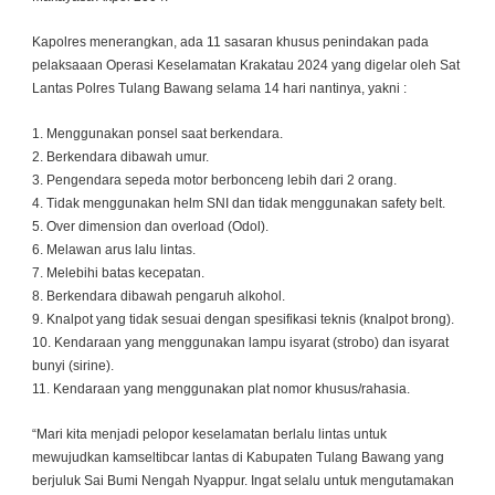
Kapolres menerangkan, ada 11 sasaran khusus penindakan pada
pelaksaaan Operasi Keselamatan Krakatau 2024 yang digelar oleh Sat
Lantas Polres Tulang Bawang selama 14 hari nantinya, yakni :
1. Menggunakan ponsel saat berkendara.
2. Berkendara dibawah umur.
3. Pengendara sepeda motor berbonceng lebih dari 2 orang.
4. Tidak menggunakan helm SNI dan tidak menggunakan safety belt.
5. Over dimension dan overload (Odol).
6. Melawan arus lalu lintas.
7. Melebihi batas kecepatan.
8. Berkendara dibawah pengaruh alkohol.
9. Knalpot yang tidak sesuai dengan spesifikasi teknis (knalpot brong).
10. Kendaraan yang menggunakan lampu isyarat (strobo) dan isyarat
bunyi (sirine).
11. Kendaraan yang menggunakan plat nomor khusus/rahasia.
“Mari kita menjadi pelopor keselamatan berlalu lintas untuk
mewujudkan kamseltibcar lantas di Kabupaten Tulang Bawang yang
berjuluk Sai Bumi Nengah Nyappur. Ingat selalu untuk mengutamakan