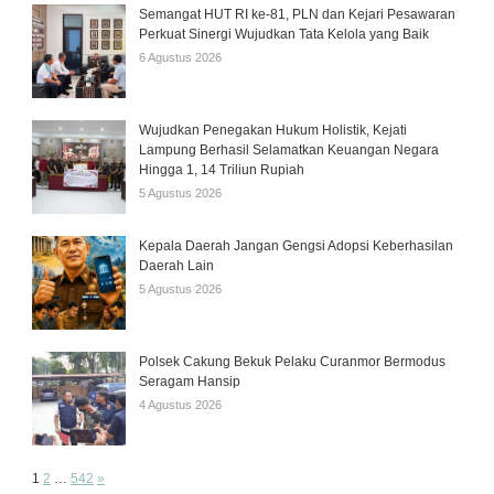
Semangat HUT RI ke-81, PLN dan Kejari Pesawaran
Perkuat Sinergi Wujudkan Tata Kelola yang Baik
6 Agustus 2026
Wujudkan Penegakan Hukum Holistik, Kejati
Lampung Berhasil Selamatkan Keuangan Negara
Hingga 1, 14 Triliun Rupiah
5 Agustus 2026
Kepala Daerah Jangan Gengsi Adopsi Keberhasilan
Daerah Lain
5 Agustus 2026
Polsek Cakung Bekuk Pelaku Curanmor Bermodus
Seragam Hansip
4 Agustus 2026
Page:
Next
1
2
…
542
»