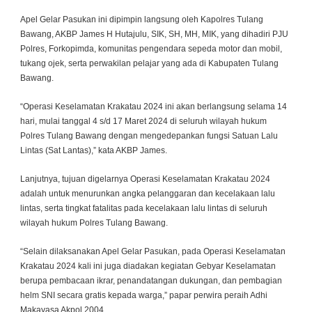
Apel Gelar Pasukan ini dipimpin langsung oleh Kapolres Tulang
Bawang, AKBP James H Hutajulu, SIK, SH, MH, MIK, yang dihadiri PJU
Polres, Forkopimda, komunitas pengendara sepeda motor dan mobil,
tukang ojek, serta perwakilan pelajar yang ada di Kabupaten Tulang
Bawang.
“Operasi Keselamatan Krakatau 2024 ini akan berlangsung selama 14
hari, mulai tanggal 4 s/d 17 Maret 2024 di seluruh wilayah hukum
Polres Tulang Bawang dengan mengedepankan fungsi Satuan Lalu
Lintas (Sat Lantas),” kata AKBP James.
Lanjutnya, tujuan digelarnya Operasi Keselamatan Krakatau 2024
adalah untuk menurunkan angka pelanggaran dan kecelakaan lalu
lintas, serta tingkat fatalitas pada kecelakaan lalu lintas di seluruh
wilayah hukum Polres Tulang Bawang.
“Selain dilaksanakan Apel Gelar Pasukan, pada Operasi Keselamatan
Krakatau 2024 kali ini juga diadakan kegiatan Gebyar Keselamatan
berupa pembacaan ikrar, penandatangan dukungan, dan pembagian
helm SNI secara gratis kepada warga,” papar perwira peraih Adhi
Makayasa Akpol 2004.