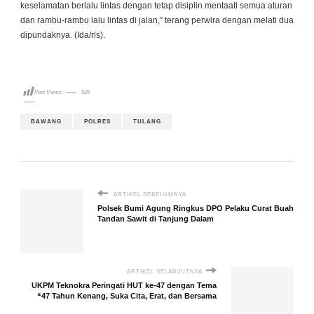
keselamatan berlalu lintas dengan tetap disiplin mentaati semua aturan
dan rambu-rambu lalu lintas di jalan,” terang perwira dengan melati dua
dipundaknya. (Ida/rls).
Post Views:
526
BAWANG
POLRES
TULANG
ARTIKEL SEBELUMNYA
Polsek Bumi Agung Ringkus DPO Pelaku Curat Buah
Tandan Sawit di Tanjung Dalam
ARTIKEL SELANJUTNYA
UKPM Teknokra Peringati HUT ke-47 dengan Tema
“47 Tahun Kenang, Suka Cita, Erat, dan Bersama