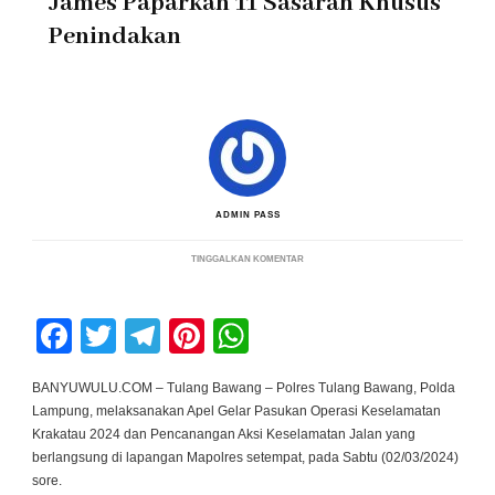
James Paparkan 11 Sasaran Khusus
Penindakan
ADMIN PASS
PADA
TINGGALKAN KOMENTAR
PIMPIN
APEL
GELAR
PASUKAN
Facebook
Twitter
Telegram
Pinterest
WhatsApp
OPERASI
KESELAMATAN
KRAKATAU
2024,
BANYUWULU.COM – Tulang Bawang – Polres Tulang Bawang, Polda
AKBP
Lampung, melaksanakan Apel Gelar Pasukan Operasi Keselamatan
JAMES
PAPARKAN
Krakatau 2024 dan Pencanangan Aksi Keselamatan Jalan yang
11
berlangsung di lapangan Mapolres setempat, pada Sabtu (02/03/2024)
SASARAN
KHUSUS
sore.
PENINDAKAN