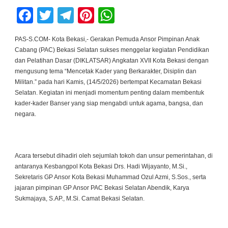
Facebook
Twitter
Telegram
Pinterest
WhatsApp
PAS-S.COM- Kota Bekasi,- Gerakan Pemuda Ansor Pimpinan Anak
Cabang (PAC) Bekasi Selatan sukses menggelar kegiatan Pendidikan
dan Pelatihan Dasar (DIKLATSAR) Angkatan XVII Kota Bekasi dengan
mengusung tema “Mencetak Kader yang Berkarakter, Disiplin dan
Militan.” pada hari Kamis, (14/5/2026) bertempat Kecamatan Bekasi
Selatan. Kegiatan ini menjadi momentum penting dalam membentuk
kader-kader Banser yang siap mengabdi untuk agama, bangsa, dan
negara.
Acara tersebut dihadiri oleh sejumlah tokoh dan unsur pemerintahan, di
antaranya Kesbangpol Kota Bekasi Drs. Hadi Wijayanto, M.Si.,
Sekretaris GP Ansor Kota Bekasi Muhammad Ozul Azmi, S.Sos., serta
jajaran pimpinan GP Ansor PAC Bekasi Selatan Abendik, Karya
Sukmajaya, S.AP., M.Si. Camat Bekasi Selatan.