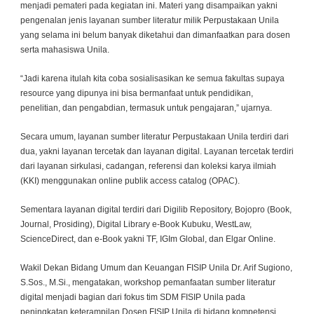
menjadi pemateri pada kegiatan ini. Materi yang disampaikan yakni
pengenalan jenis layanan sumber literatur milik Perpustakaan Unila
yang selama ini belum banyak diketahui dan dimanfaatkan para dosen
serta mahasiswa Unila.
“Jadi karena itulah kita coba sosialisasikan ke semua fakultas supaya
resource yang dipunya ini bisa bermanfaat untuk pendidikan,
penelitian, dan pengabdian, termasuk untuk pengajaran,” ujarnya.
Secara umum, layanan sumber literatur Perpustakaan Unila terdiri dari
dua, yakni layanan tercetak dan layanan digital. Layanan tercetak terdiri
dari layanan sirkulasi, cadangan, referensi dan koleksi karya ilmiah
(KKI) menggunakan online publik access catalog (OPAC).
Sementara layanan digital terdiri dari Digilib Repository, Bojopro (Book,
Journal, Prosiding), Digital Library e-Book Kubuku, WestLaw,
ScienceDirect, dan e-Book yakni TF, IGIm Global, dan Elgar Online.
Wakil Dekan Bidang Umum dan Keuangan FISIP Unila Dr. Arif Sugiono,
S.Sos., M.Si., mengatakan, workshop pemanfaatan sumber literatur
digital menjadi bagian dari fokus tim SDM FISIP Unila pada
peningkatan keterampilan Dosen FISIP Unila di bidang kompetensi.