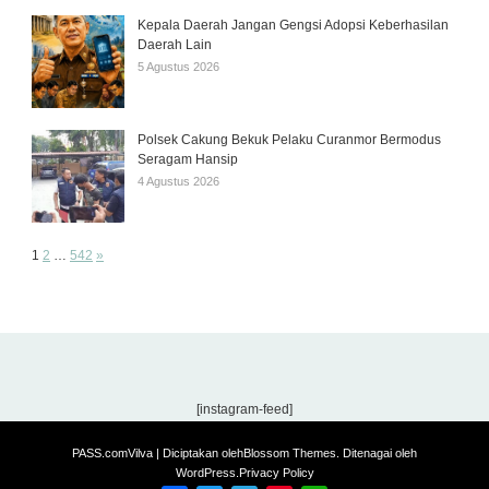
Kepala Daerah Jangan Gengsi Adopsi Keberhasilan
Daerah Lain
5 Agustus 2026
Polsek Cakung Bekuk Pelaku Curanmor Bermodus
Seragam Hansip
4 Agustus 2026
Page:
Next
1
2
…
542
»
[instagram-feed]
PASS.com
Vilva | Diciptakan oleh
Blossom Themes
. Ditenagai oleh
WordPress
.
Privacy Policy