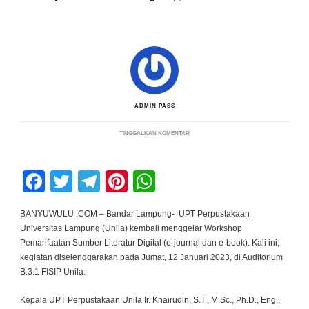
ADMIN PASS
PADA
TINGGALKAN KOMENTAR
KEMBALI
ADAKAN
WORKSHOP
PEMANFAATAN
Facebook
Twitter
Telegram
Pinterest
WhatsApp
SUMBER
LITERATUR,
PERPUS
UNILA
BANYUWULU .COM – Bandar Lampung- UPT Perpustakaan
KUNJUNGI
Universitas Lampung (
Unila
) kembali menggelar Workshop
FISIP
Pemanfaatan Sumber Literatur Digital (e-journal dan e-book). Kali ini,
kegiatan diselenggarakan pada Jumat, 12 Januari 2023, di Auditorium
B.3.1 FISIP Unila.
Kepala UPT Perpustakaan Unila Ir. Khairudin, S.T., M.Sc., Ph.D., Eng.,