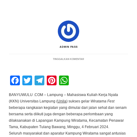
ADMIN PASS
PADA
TINGGALKAN KOMENTAR
DUKUNG
TINGKATKAN
GERMAS,
MAHASISWA
Facebook
Twitter
Telegram
Pinterest
WhatsApp
KKN
UNILA
SUKSES
GELAR
BANYUWULU .COM – Lampung – Mahasiswa Kuliah Kerja Nyata
WIRATAMA
(KKN) Universitas Lampung (
Unila
) sukses gelar
Wiratama Fest
FEST
beberapa rangkaian kegiatan yang dimulai dari jalan sehat dan senam
bersama serta diikuti juga dengan beberapa perlombaan yang
dilaksanakan di Lapangan Kampung Wiratama, Kecamatan Penawar
Tama, Kabupaten Tulang Bawang, Minggu, 4 Februari 2024.
Seluruh masyarakat dan aparatur Kampung Wiratama sangat antusias