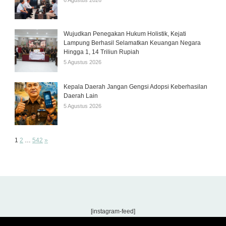
6 Agustus 2026
Wujudkan Penegakan Hukum Holistik, Kejati
Lampung Berhasil Selamatkan Keuangan Negara
Hingga 1, 14 Triliun Rupiah
5 Agustus 2026
Kepala Daerah Jangan Gengsi Adopsi Keberhasilan
Daerah Lain
5 Agustus 2026
Page:
Next
1
2
…
542
»
[instagram-feed]