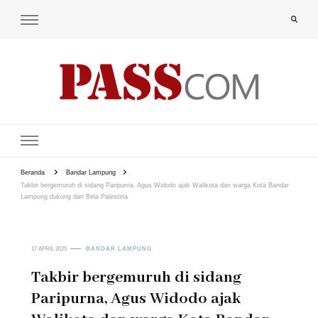
PAS-S.COM – KoPI
Beranda
Bandar Lampung
Takbir bergemuruh di sidang Paripurna, Agus Widodo ajak Walikota dan warga Kota Bandar
Lampung dukung dan Bela Palestina
17 APRIL 2025
BANDAR LAMPUNG
Takbir bergemuruh di sidang
Paripurna, Agus Widodo ajak