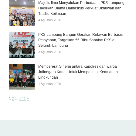
Majelis Ilmu Menyatukan Perbedaan, PKS Lampung
Hadirkan Ulama Damaskus Perkuat Ukhuwah dan
Tradisi Keilmuan
4 Agustus 2026
PKS Lampung Bangun Gerakan Relawan Berbasis
Pelayanan, Targetkan 56 Ribu Sahabat PKS di
Seluruh Lampung
3 Agustus 2026
Mempererat Sinergi antara Kapolres dan warga
Jatinegara Kaum Untuk Memperkuat Keamanan
Lingkungan
1 Agustus 2026
Page:
Next
1
2
…
541
»